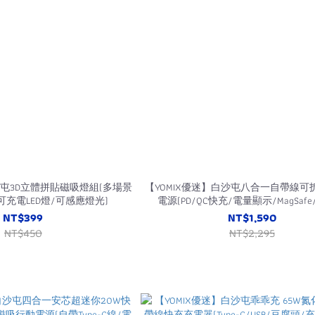
沙屯3D立體拼貼磁吸燈組(多場景
【YOMIX優迷】白沙屯八合一自帶線可
可充電LED燈/可感應燈光)
電源(PD/QC快充/電量顯示/MagSaf
線/apple watch磁吸充)
NT$399
NT$1,590
NT$450
NT$2,295