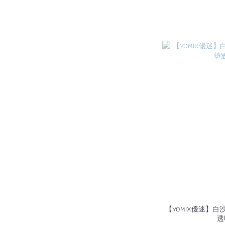
【YOMIX優迷】白沙
透