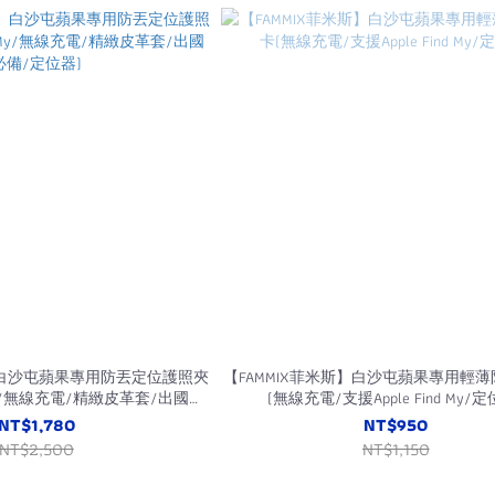
斯】白沙屯蘋果專用防丟定位護照夾
【FAMMIX菲米斯】白沙屯蘋果專用輕
d My/無線充電/精緻皮革套/出國必
(無線充電/支援Apple Find My/定
備/定位器)
NT$1,780
NT$950
NT$2,500
NT$1,150