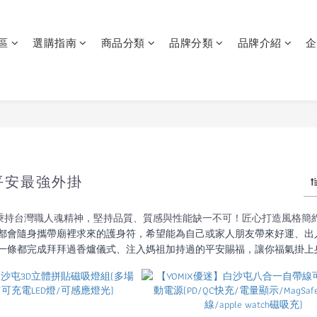
區
選購指南
商品分類
品牌分類
品牌介紹
企
平安最強外掛
優迷秉持台灣職人魂精神，堅持品質、質感與性能缺一不可！匠心打造風格簡
都會隨身攜帶廟裡求來的護身符，希望能為自己或家人朋友帶來好運、出入
一條都完成拜拜過香爐儀式、注入媽祖加持過的平安賜福，讓你福氣掛上