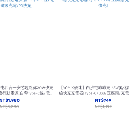
白沙屯四合一安芯超迷你20W快充
【YOMIX優迷】白沙屯乖乖充 65W氮
吸行動電源(自帶Type-C線/電量
線快充充電器(Type-C/USB/豆腐頭/充
磁吸充電/PD快充)
充)
NT$1,980
NT$749
NT$3,280
NT$1,199