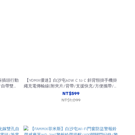
拆插頭行動
【YOMIX優迷】白沙屯60W C to C 斜背頸掛手機掛
e/自帶雙
繩充電傳輸線(附夾片/背帶/支援快充/方便攜帶/適
用安卓Apple/120CM)
NT$599
NT$1,099