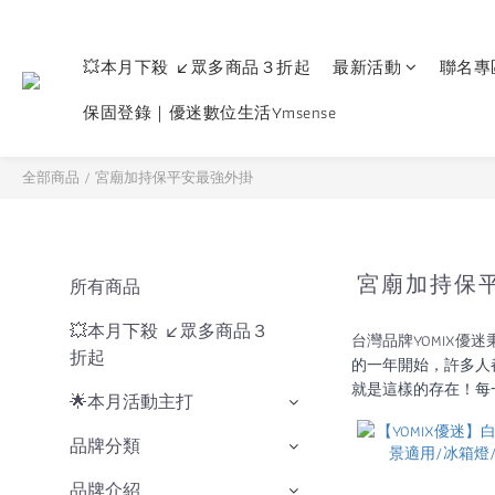
💥本月下殺 ↙眾多商品３折起
最新活動
聯名專
保固登錄｜優迷數位生活Ymsense
全部商品
/
宮廟加持保平安最強外掛
宮廟加持保
所有商品
💥本月下殺 ↙眾多商品３
台灣品牌YOMIX
折起
的一年開始，許多人
就是這樣的存在！每
🌟本月活動主打
品牌分類
品牌介紹