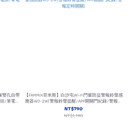
化鎵雙孔自帶
【FAMMIX菲米斯】白沙屯Wi-Fi門窗防盜警報鈴聲感
電頭/筆電快
應器WD-2W(警報鈴聲提醒/APP開關門紀錄/警報定
時開關)
NT$790
NT$1,190