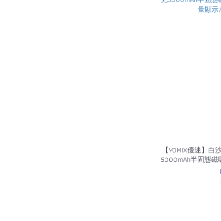
【YOMIX優迷】
5000mAh半固態磁
顯示/