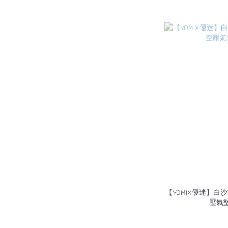
【YOMIX優迷】白沙屯媽
壓氣