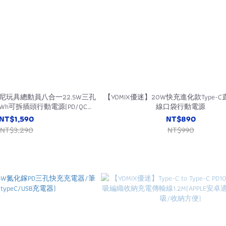
士尼玩具總動員八合一22.5W三孔
【YOMIX優迷】20W快充進化款Type-
.5Wh可拆插頭行動電源(PD/QC快
線口袋行動電源
fe/自帶雙線/iWatch磁吸充/超
NT$1,590
NT$890
能充)
NT$3,290
NT$990