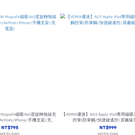
 Magsafe磁吸360度旋轉無線充
【YOMIX優迷】A03 Apple iPad專用
h/AirPods/iPhone/手機支架/充電
控筆(防掌觸/快捷鍵遙控/原廠級
器)
NT$795
NT$999
NT$1,280
NT$2,099