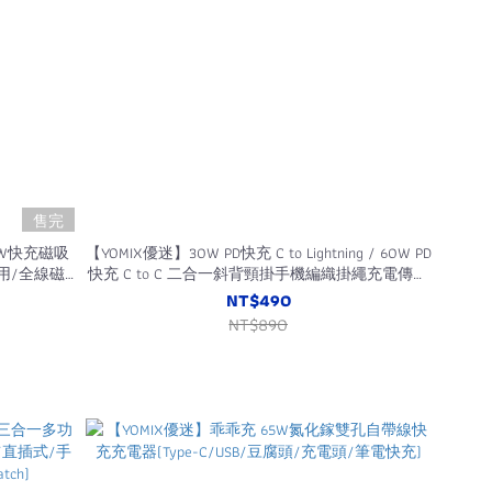
售完
100W快充磁吸
【YOMIX優迷】30W PD快充 C to Lightning / 60W PD
適用/全線磁
快充 C to C 二合一斜背頸掛手機編織掛繩充電傳輸
線(附夾片/背帶/支援快充/方便攜帶/適用安卓
NT$490
Apple/120CM)
NT$890