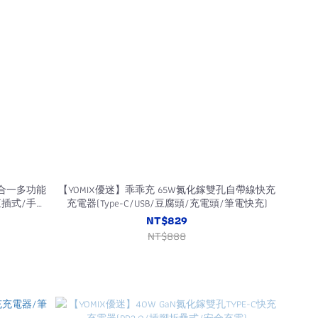
三合一多功能
【YOMIX優迷】乖乖充 65W氮化鎵雙孔自帶線快充
/直插式/手錶
充電器(Type-C/USB/豆腐頭/充電頭/筆電快充)
ch)
NT$829
NT$888