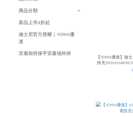
商品分類
新品上市8折起
迪士尼官方授權｜YOMIX優
迷
宮廟加持保平安最強外掛
【YOMIX優迷】迪
快充10000mAh36
充/電量顯示/MagSa