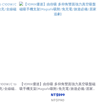
00W/C to
【YOMIX優迷】由你吸 多仰角雙面強力真空吸盤磁
電快充/全線磁
吸手機支架(Magsafe吸附/免充電/旅遊必備/居家追
劇)
NT$599
NT$790