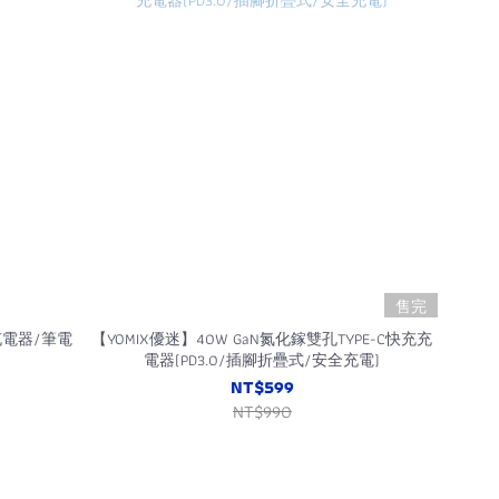
售完
充電器/筆電
【YOMIX優迷】40W GaN氮化鎵雙孔TYPE-C快充充
電器(PD3.0/插腳折疊式/安全充電)
NT$599
NT$990