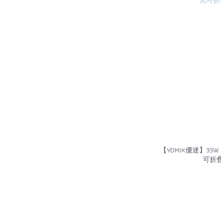
【YOMIX優迷】33W
可折疊