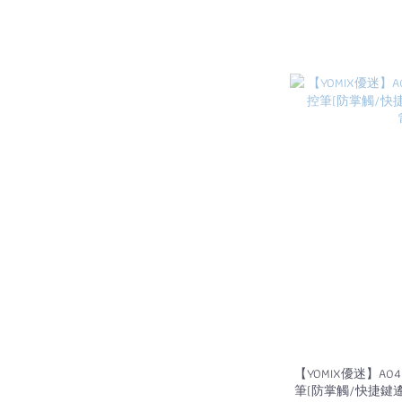
【YOMIX優迷】A04 A
筆(防掌觸/快捷鍵遙控