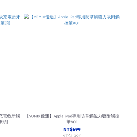
磁吸充電藍牙觸
【YOMIX優迷】Apple iPad專用防掌觸磁力吸附觸控
筆頭)
筆A01
NT$699
NT$1,990