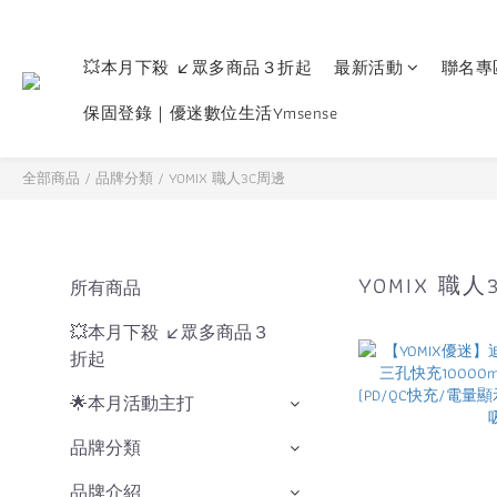
💥本月下殺 ↙眾多商品３折起
最新活動
聯名專
保固登錄｜優迷數位生活Ymsense
全部商品
/
品牌分類
/
YOMIX 職人3C周邊
YOMIX 職人
所有商品
💥本月下殺 ↙眾多商品３
折起
🌟本月活動主打
品牌分類
品牌介紹