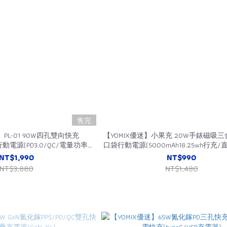
售完
】PL-01 90W四孔雙向快充
【YOMIX優迷】小果充 20W手錶磁吸
行動電源(PD3.0/QC/電量功率顯
口袋行動電源(5000mAh18.25wh行充
示/筆電快充)
充電/Type-C/Lightning/Apple Wat
NT$1,990
NT$990
NT$3,880
NT$1,480