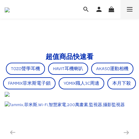
超值商品快速看
TOZO聲學耳機
HAVIT耳機喇叭
AKASO運動相機
FAMMIX菲米斯電子鎖
YOMIX職人3C周邊
本月下殺