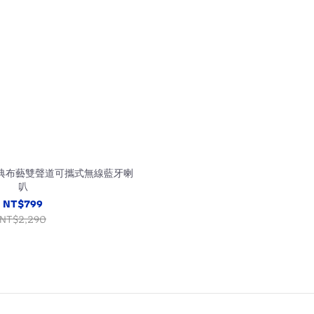
ll經典布藝雙聲道可攜式無線藍牙喇
叭
NT$799
NT$2,290