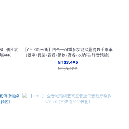
機( 個性紋
【OMIX歐米斯】四合一耐重多功能摺疊提袋手推車
APP)
(板車/買菜/露營/購物/野餐/收納箱/靜音滾輪)
NT$3,495
NT$5,400