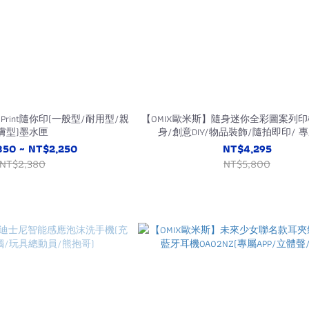
iPrint隨你印(一般型/耐用型/親
【OMIX歐米斯】隨身迷你全彩圖案列印
膚型)墨水匣
身/創意DIY/物品裝飾/隨拍即印/ 專屬
850 ~ NT$2,250
NT$4,295
NT$2,380
NT$5,800