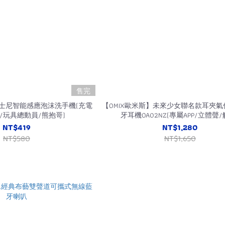
售完
迪士尼智能感應泡沫洗手機(充電
【OMIX歐米斯】未來少女聯名款耳夾
/玩具總動員/熊抱哥)
牙耳機OA02NZ(專屬APP/立體聲/
NT$419
NT$1,280
NT$580
NT$1,650