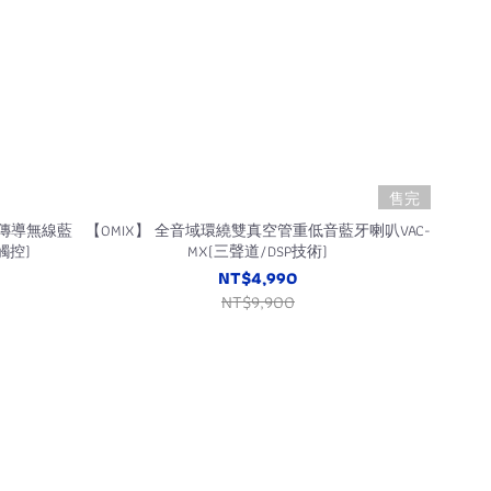
售完
氣傳導無線藍
【OMIX】 全音域環繞雙真空管重低音藍牙喇叭VAC-
觸控)
MX(三聲道/DSP技術)
NT$4,990
NT$9,900