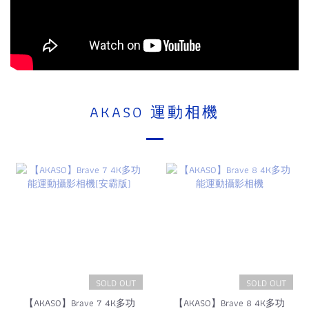
AKASO 運動相機
SOLD OUT
SOLD OUT
【AKASO】Brave 7 4K多功
【AKASO】Brave 8 4K多功