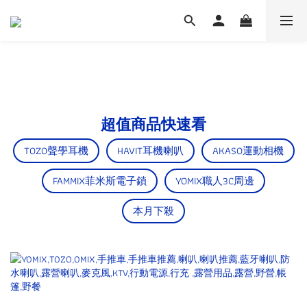
超值商品快速看
TOZO聲學耳機
HAVIT耳機喇叭
AKASO運動相機
FAMMIX菲米斯電子鎖
YOMIX職人3C周邊
本月下殺