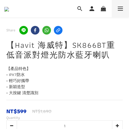
Share
【Havit 海威特】SK866BT重
低音派對燈光防水藍牙喇叭
【產品特色】
• IPX7防水
• 輕巧好攜帶
• 新穎造型
• 大按鍵 清楚識別
NT$599
NT$1,690
Quantity