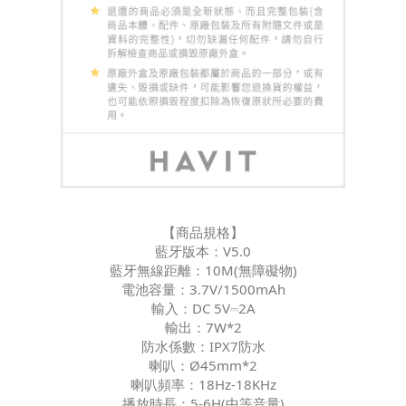
【商品規格】
藍牙版本：V5.0
藍牙無線距離：10M(無障礙物)
電池容量：3.7V/1500mAh
輸入：DC 5V⎓2A
輸出：7W*2
防水係數：IPX7防水
喇叭：Ø45mm*2
喇叭頻率：18Hz-18KHz
播放時長：5-6H(中等音量)