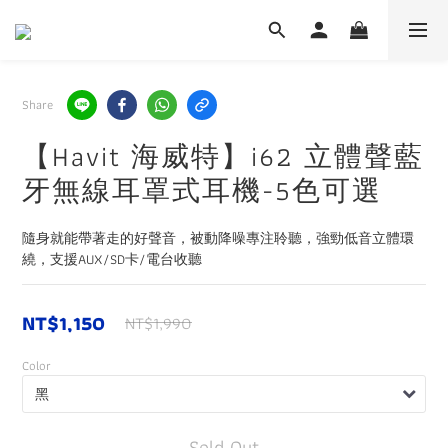
Share
【Havit 海威特】i62 立體聲藍
牙無線耳罩式耳機-5色可選
隨身就能帶著走的好聲音，被動降噪專注聆聽，強勁低音立體環
繞，支援AUX/SD卡/電台收聽
NT$1,150
NT$1,990
Color
Sold Out