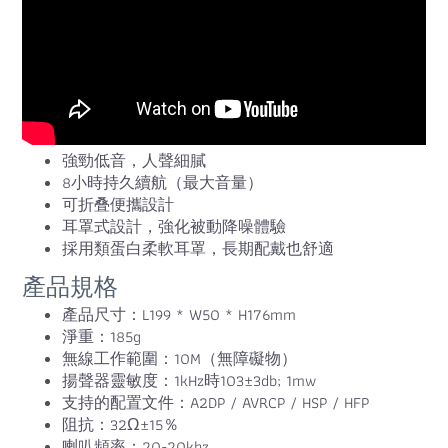
強勁低音，人聲細膩
8小時持久續航（最大音量）
可折叠便攜設計
耳罩式設計，強化被動降噪體驗
採用類蛋白柔軟耳罩，長期配戴也舒適
產品規格
產品尺寸：L199 * W50 * H176mm
淨重：185g
無線工作範圍：10M（無障礙物）
揚聲器靈敏度：1kHz時103±3db; 1mw
支持的配置文件：A2DP / AVRCP / HSP / HFP
阻抗：32Ω±15％
喇叭頻率：20-20khz