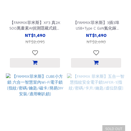
【FAMMIX菲米斯】XF3 真2K
【FAMMIX菲米斯】3插3埠
500萬畫素AI偵測隱藏式鏡頭
USB+Type C GaN氮化鎵
WiFi攝影機/監視器
PD65W快充Wi-Fi智能延長線
NT$1,490
NT$1,490
FM-WE05GaN
NT$2,095
NT$2,690
SOLD OUT