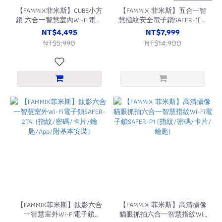
【FAMMIX菲米斯】CUBE小方
【FAMMIX 菲米斯】五合一智
鎖 六合一智慧室內Wi-Fi電子
慧指紋安全電子鎖SAFER-1(指
鎖(指紋/密碼/鑰匙/磁卡/簡
紋/密碼/卡片/鑰匙/虛位防
NT$4,495
NT$7,999
易DIY安裝/適用喇叭鎖)
窺)
NT$5,990
NT$14,900
【FAMMIX菲米斯】鈦影六合
【FAMMIX 菲米斯】高清攝像
一智慧室外Wi-Fi電子鎖
貓眼抓拍六合一智慧指紋Wi-