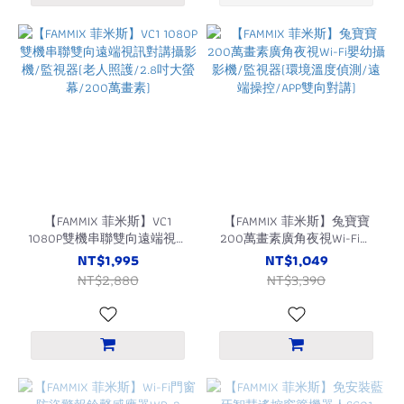
【FAMMIX 菲米斯】VC1
【FAMMIX 菲米斯】兔寶寶
1080P雙機串聯雙向遠端視訊
200萬畫素廣角夜視Wi-Fi嬰
對講攝影機/監視器(老人照
幼攝影機/監視器(環境溫度
NT$1,995
NT$1,049
護/2.8吋大螢幕/200萬畫素)
偵測/遠端操控/APP雙向對
NT$2,880
NT$3,390
講)