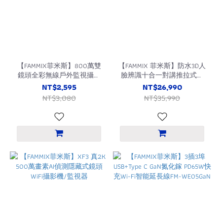
【FAMMIX菲米斯】800萬雙
【FAMMIX 菲米斯】防水3D人
鏡頭全彩無線戶外監視攝影
臉辨識十合一對講推拉式電
機D4(全彩夜視/IP65防水/全
子鎖SAFER-F4
NT$2,595
NT$26,990
景拍攝)
NT$3,080
NT$35,990