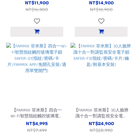
SAFER-2TAI (指紋/密碼/卡
Fi電子鎖SAFER-P1 (指紋/密
NT$11,900
NT$14,900
片/鑰匙/App/附基本安裝)
碼/卡片/鑰匙)
NT$16,900
NT$18,900
【FAMMIX 菲米斯】四合一
【FAMMIX 菲米斯】3D人臉辨
Wi-Fi智慧指紋觸控玻璃電子
識十合一對講監視安全電子
鎖 SAFER-G1(指紋/密碼/卡
鎖SAFER-F3(指紋/密碼/卡
NT$4,995
NT$24,900
片/FAMMIX APP/免開孔安裝/
片/鑰匙/附基本安裝)
NT$7,499
NT$28,990
適用單雙開門)