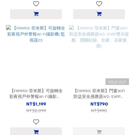
SOLD OUT
【FAMMIX 菲米斯】可旋轉全
【FAMMIX 菲米斯】門窗WiFi
彩夜視戶外警報Wi-Fi攝影機/
防盜安全感應器WD-1(APP警
監視器D3
示提醒、開關紀錄、住家、
NT$1,199
NT$790
店家適用)
NT$2,099
NT$990