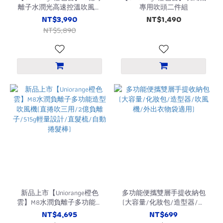
離子水潤光高速控溫吹風機
專用吹頭二件組
H6(6種智能模式/4段溫控/2
NT$3,990
NT$1,490
段風速/握桿感應/新科技/ 超
NT$5,890
輕鋁合金材質)
新品上市【Uniorange橙色
多功能便攜雙層手提收納包
雲】M8水潤負離子多功能造
(大容量/化妝包/造型器/吹
型吹風機(直捲吹三用/2億負
風機/外出衣物袋適用)
NT$4,695
NT$699
離子/515g輕量設計/直髮梳/