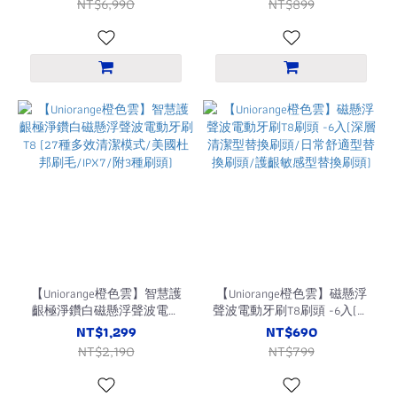
NT$6,990
NT$899
自動捲髮棒)
【Uniorange橙色雲】智慧護
【Uniorange橙色雲】磁懸浮
齦極淨鑽白磁懸浮聲波電動
聲波電動牙刷T8刷頭 -6入(深
牙刷T8 (27種多效清潔模式/
層清潔型替換刷頭/日常舒適
NT$1,299
NT$690
美國杜邦刷毛/IPX7/附3種刷
型替換刷頭/護齦敏感型替換
NT$2,190
NT$799
頭)
刷頭)