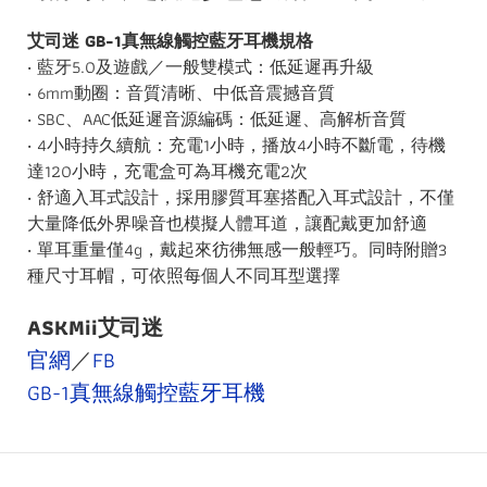
艾司迷 GB-1真無線觸控藍牙耳機規格
‧ 藍牙5.0及遊戲／一般雙模式：低延遲再升級
‧ 6mm動圈：音質清晰、中低音震撼音質
‧ SBC、AAC低延遲音源編碼：低延遲、高解析音質
‧ 4小時持久續航：充電1小時，播放4小時不斷電，待機
達120小時，充電盒可為耳機充
電2次
‧ 舒適入耳式設計，採用膠質耳塞搭配入耳式設計，不僅
大量降低外界噪
音也模擬人體耳道，讓配戴更加舒適
‧ 單耳重量僅4g，戴起來彷彿無感一般輕巧。同時附贈3
種尺寸耳帽，可依照每個人不
同耳型選擇
ASKMii艾司迷
官網
／
FB
GB-1真無線觸控藍牙耳機