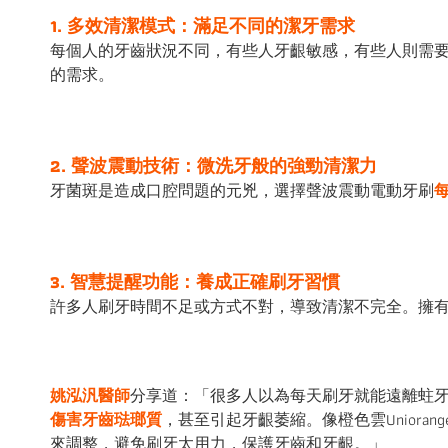
1.
多效清潔模式：滿足不同的潔牙需求
每個人的牙齒狀況不同，有些人牙齦敏感，有些人則需
的需求。
2.
聲波震動技術：微洗牙般的強勁清潔力
牙菌斑是造成口腔問題的元兇，選擇聲波震動電動牙刷
3.
智慧提醒功能：養成正確刷牙習慣
許多人刷牙時間不足或方式不對，導致清潔不完全。擁
姚泓汎醫師
分享道：「很多人以為每天刷牙就能遠離蛀
傷害牙齒琺瑯質
，甚至引起牙齦萎縮。像橙色雲Unior
來調整，避免刷牙太用力，保護牙齒和牙齦。」