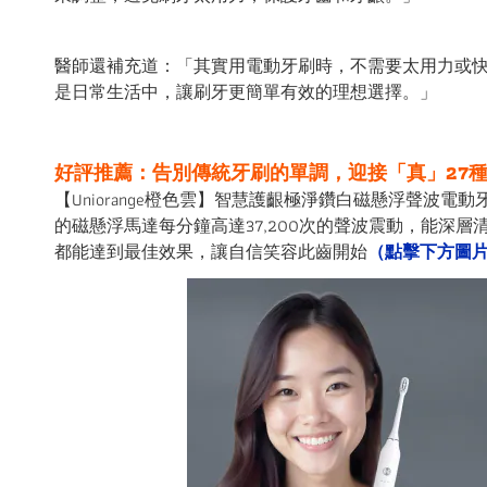
醫師還補充道：「其實用電動牙刷時，不需要太用力或
是日常生活中，讓刷牙更簡單有效的理想選擇。」
好評推薦：告別傳統牙刷的單調，迎接「真」
27
【
Uniorange
橙色雲】智慧護齦極淨鑽白磁懸浮聲波電動
的磁懸浮馬達每分鐘高達37,200次的聲波震動，能深層
都能達到最佳效果，讓自信笑容此齒開始
（點擊下方圖