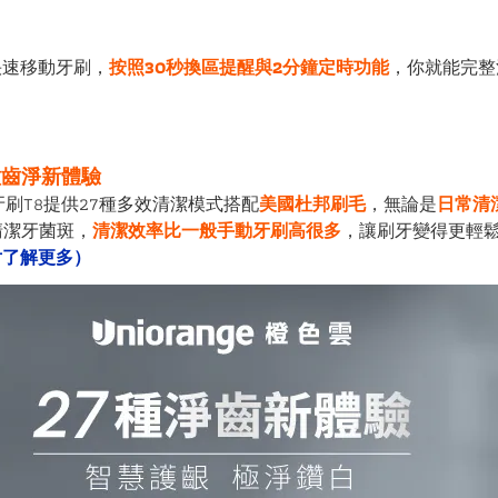
快速移動牙刷，
按照30秒換區提醒與2分鐘定時功能
，你就能完整
種齒淨新體驗
牙刷
T8
提供27種多效清潔模式搭配
美國杜邦刷毛
，無論是
日常清
清潔牙菌斑，
清潔效率比一般手動牙刷高很多
，讓刷牙變得更輕
片了解更多）