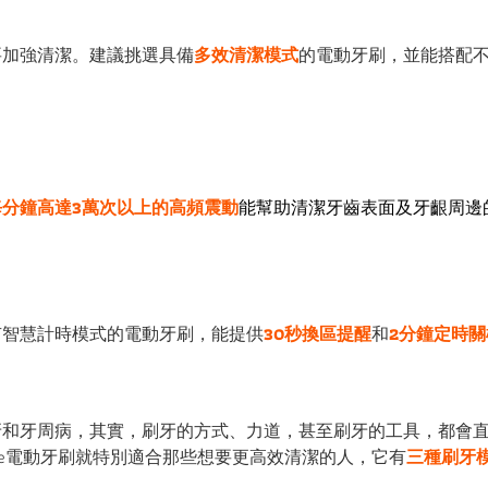
要加強清潔。建議挑選具備
多效清潔模式
的電動牙刷，並能搭配
每分鐘高達
3萬次以上的高頻
震動
能幫助清潔牙齒表面及牙齦周邊
有智慧計時模式的電動牙刷，能提供
30
秒換區提醒
和
2
分鐘定時關
牙和牙周病，其實，刷牙的方式、力道，甚至刷牙的工具，都會
ange電動牙刷就特別適合那些想要更高效清潔的人，它有
三種刷牙