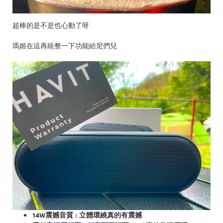
超棒的是不是也心動了呀
瑪姬在這再統整一下功能給尼們兒
14W震撼音質 : 立體環繞真的有震撼