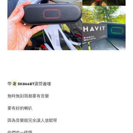
帶
著
SK866BT
露營趣嘍
無時無刻我都要有音樂
要有好的喇叭
因為音樂能完全讓人放鬆呀
你們也一樣嗎