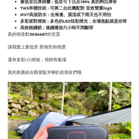
重低音沉厚頻響 : 低音可下沉至18Hz 真的夠沉厚呀
TWS串聯技術 : 可將二台此機配對 音效雙重high
IPX7高規防水 : 去海邊、溪流或下雨天也不用怕
多彩派對燈效 : 多色的LED炫彩燈光，全場焦點就是你呀
高效能續航 : 連續播放六小時不間斷呀
真的很喜歡
SK866BT
的音質
讓我愛上重低音 那個音頻很讚
還有多彩LED燈效，很帥有氣場
真的推薦給在觀望藍牙喇叭的朋友們哦