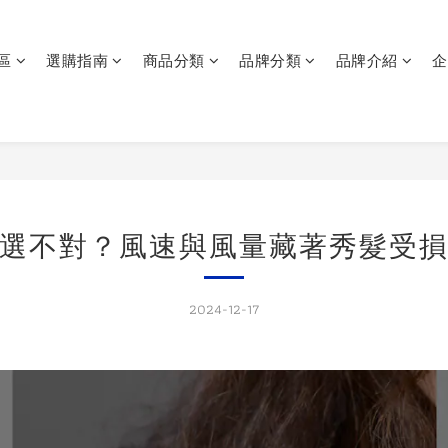
區
選購指南
商品分類
品牌分類
品牌介紹
企
選不對？風速與風量藏著秀髮受
2024-12-17