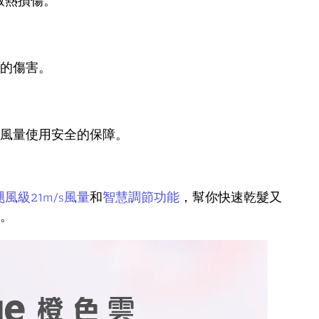
致熱損傷。
的傷害。
風量使用安全的保障。
颶風級
21m/s
風量
和
智慧調節功能
，幫你快速乾髮又
。