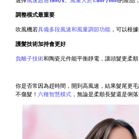
選擇
風速超過
15m/s
、
風量大於
1.5m³/min
的產品
調整模式最重要
吹風機若
具備多段風速和風量調節功能
，可以根據
護髮技術加持會更好
負離子技術
和陶瓷元件能平衡靜電，讓頭髮更柔順
你是否常因為趕時間，開到高風速，結果髮尾更毛
不傷髮！
六種智慧模式
，無論是柔順長髮還是俐落