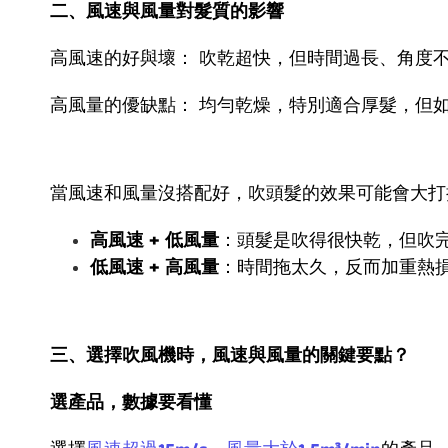
二、風速與風量對髮質的影響
高風速的好與壞：
吹乾超快，但時間過長、角度
高風量的優缺點：
均勻乾燥，特別適合厚髮，但
當風速和風量沒搭配好，吹頭髮的效果可能會大打
高風速
+
低風量
：頭髮是吹得很快乾，但吹
低風速
+
高風量
：時間拖太久，反而加重熱
三、選擇吹風機時，風速與風量的關鍵要點？
選產品，數據要看懂