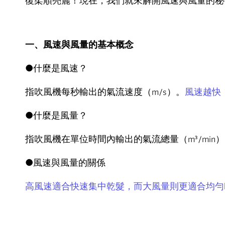
復柔順亮麗！現在，我們就來解開風速與風量的秘
一、風速與風量的基本概念
●什麼是風速？
指吹風機每秒輸出的氣流速度（
m/s
）。
風速越快
●什麼是風量？
指吹風機在單位時間內輸出的氣流總量（
m
³
/min
）
●風速與風量的關係
高風速適合快速集中乾髮，而大風量則更適合均勻