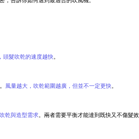
密，告訴你如何選到最適合的吹風機。
，頭髮吹乾的速度越快
。
。
風量越大，吹乾範圍越廣，但並不一定更快
。
吹乾與造型需求
。兩者需要平衡才能達到既快又不傷髮效