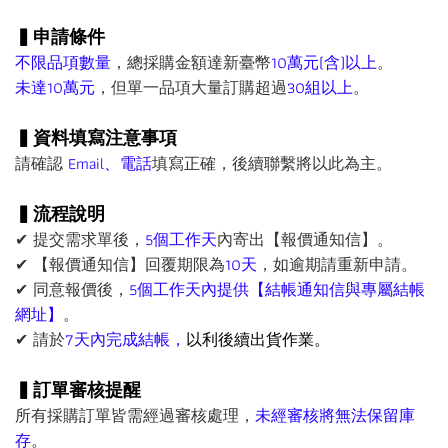
▍申請條件
不限品項數量
，總採購金額達新臺幣
10萬元(含)以上
。
未達10萬元
，但單一品項大量訂購超過
30組以上
。
▍資料填寫注意事項
請確認
Email、電話
填寫正確，後續聯繫將以此為主。
▍流程說明
✔ 提交需求單後，
5個工作天
內寄出【報價通知信】。
✔ 【報價通知信】回覆期限為
10天
，如逾期請重新申請。
✔ 同意報價後，
5個工作天內提供【結帳通知信與專屬結帳
網址】
。
✔ 請於
7天內完成結帳，
以利後續出貨作業。
▍訂單審核提醒
所有採購訂單皆需經過審核處理，
未經審核將無法保留庫
存
。