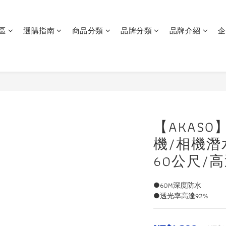
區
選購指南
商品分類
品牌分類
品牌介紹
企
【AKASO】
機/相機潛
60公尺/
●60M深度防水
●透光率高達92%