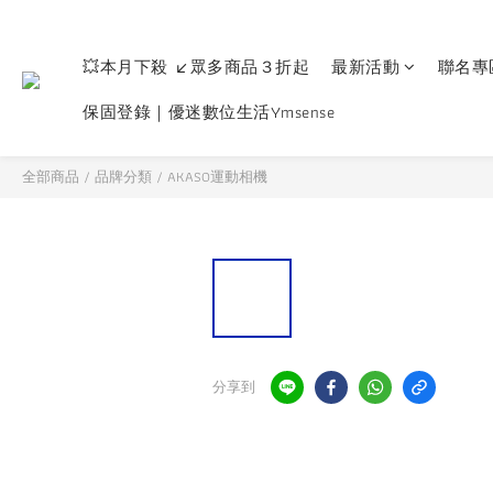
💥本月下殺 ↙眾多商品３折起
最新活動
聯名專
保固登錄｜優迷數位生活Ymsense
全部商品
/
品牌分類
/
AKASO運動相機
分享到