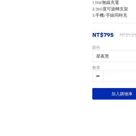
1.15W無線充電
2.360度可旋轉支架
3.手機/手錶同時充
NT$795
NT$1,2
顏色
數量
加入購物車