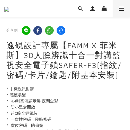
分享到
逸硯設計專屬【FAMMIX 菲米
斯】3D人臉辨識十合一對講監
視安全電子鎖SAFER-F3(指紋/
密碼/卡片/鑰匙/附基本安裝)
* 手機視訊對講
* 感應喚醒
*  4.4吋高清顯示屏 夜間全彩
*  防小黑盒開啟
*  超C級全銅鎖芯
*  一次性密碼，臨時密碼
*  虛位密碼，防偷窺