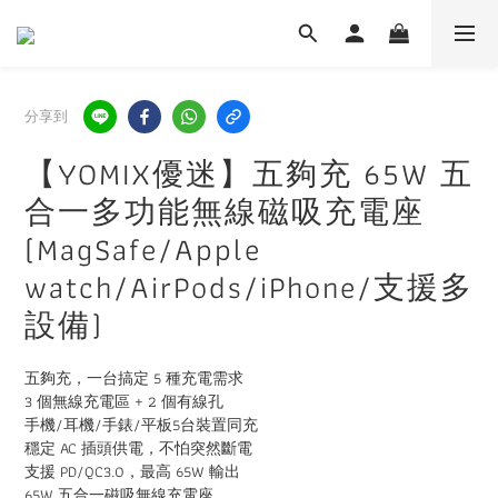
分享到
【YOMIX優迷】五夠充 65W 五
合一多功能無線磁吸充電座
(MagSafe/Apple
watch/AirPods/iPhone/支援多
設備)
五夠充，一台搞定 5 種充電需求
3 個無線充電區 + 2 個有線孔
手機/耳機/手錶/平板5台裝置同充
穩定 AC 插頭供電，不怕突然斷電
支援 PD/QC3.0，最高 65W 輸出
65W 五合一磁吸無線充電座