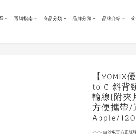
區
選購指南
商品分類
品牌分類
品牌介紹
企
【YOMIX
to C 
輸線(附夾
方便攜帶/
Apple/12
-*-*- 白沙屯官方正版聯名