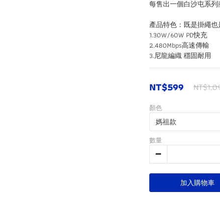
每售出一個白沙屯系列商
產品特色：既是掛繩也
1.30W/60W PD快充
2.480Mbps高速傳輸
3.尼龍編織 穩固耐用
NT$599
NT$1,0
顏色
數量
加入購物車