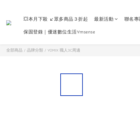
💥本月下殺 ↙眾多商品３折起
最新活動
聯名專
保固登錄｜優迷數位生活Ymsense
全部商品
/
品牌分類
/
YOMIX 職人3C周邊