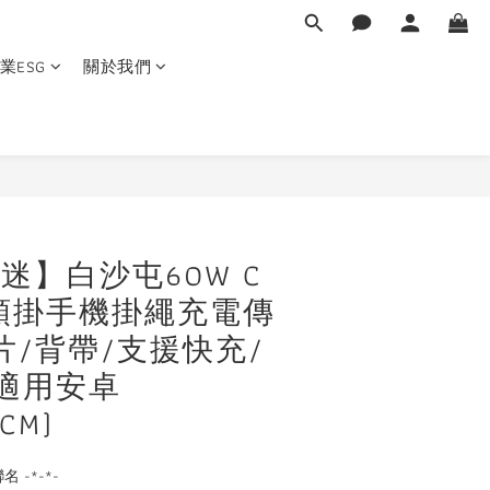
業ESG
關於我們
立即購買
優迷】白沙屯60W C
斜背頸掛手機掛繩充電傳
片/背帶/支援快充/
適用安卓
0CM)
 -*-*- 