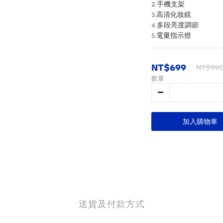
2.手機支架
3.高清化妝鏡
4.多段亮度調節
5.電量指示燈
NT$699
NT$99
數量
加入購物車
送貨及付款方式