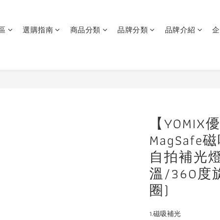
區
選購指南
商品分類
品牌分類
品牌介紹
企
【YOMI
MagSaf
自拍補光燈
溫/360
圈)
1.磁吸補光