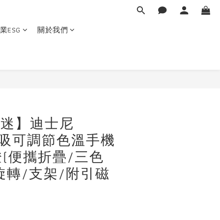
業ESG
關於我們
立即購買
X優迷】迪士尼
e磁吸可調節色溫手機
(便攜折疊/三色
度旋轉/支架/附引磁