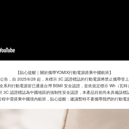
【貼心提醒｜關於攜帶YOMIX行動電源搭乘中國航班】
告，自 2025/6/28 起，未標示 3C 認證標誌的行動電源將禁止攜帶
X 全系列行動電源皆已通過台灣 BSMI 安全認證，並依規定標示 Wh（瓦
於 3C 認證標誌為中國地區的強制性安全認證，本產品目前尚未具備該標
行程中需搭乘中國境內航班，貼心提醒：建議暫時不要攜帶我們的行動電