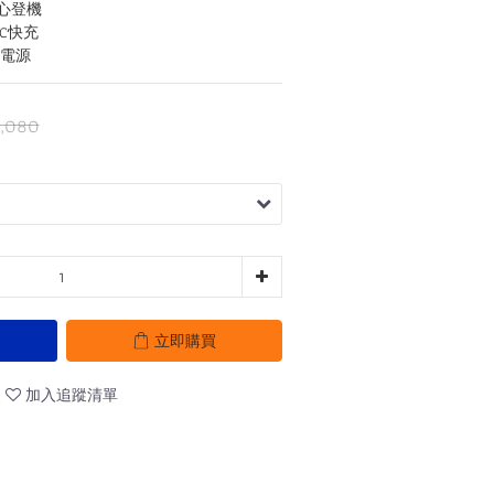
 安心登機
QC快充
動電源
,080
立即購買
加入追蹤清單