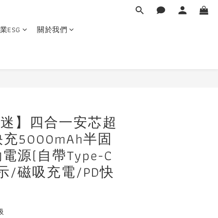
業ESG
關於我們
立即購買
X優迷】四合一安芯超
充5000mAh半固
源(自帶Type-C
示/磁吸充電/PD快
吸