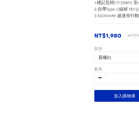
1.標記瓦時(17.33Wh)
2.自帶Type-C線材 PD/
3.5000mAh 超迷你行
NT$1,980
NT$3
顏色
數量
加入購物車