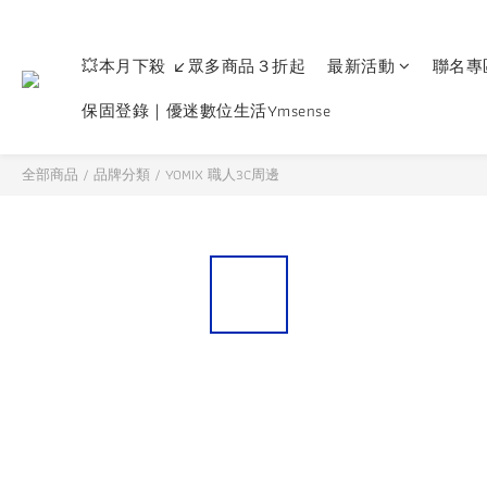
💥本月下殺 ↙眾多商品３折起
最新活動
聯名專
保固登錄｜優迷數位生活Ymsense
全部商品
/
品牌分類
/
YOMIX 職人3C周邊