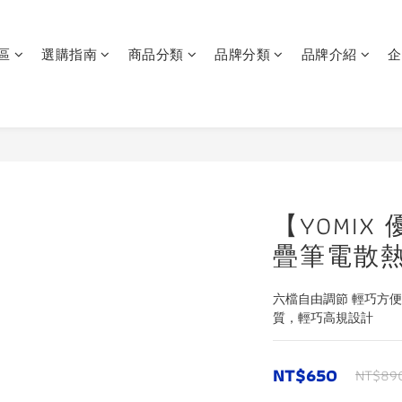
區
選購指南
商品分類
品牌分類
品牌介紹
企
【YOMI
疊筆電散
六檔自由調節 輕巧方
質，輕巧高規設計
NT$650
NT$89