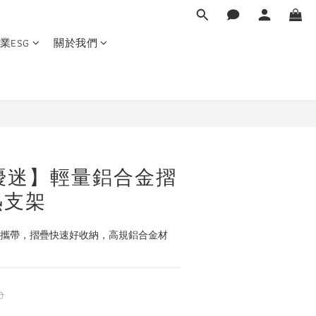
業ESG
關於我們
X 優迷】輕量鋁合金摺
熱支架
便攜帶，摺疊快速好收納，高規鋁合金材
0