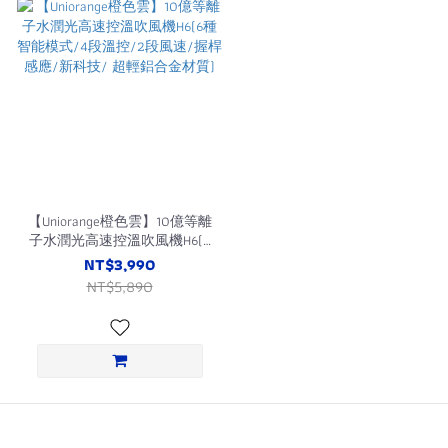
【Uniorange橙色雲】10億等離
子水潤光高速控溫吹風機H6(6
種智能模式/4段溫控/2段風
NT$3,990
速/握桿感應/新科技/ 超輕鋁
NT$5,890
合金材質)