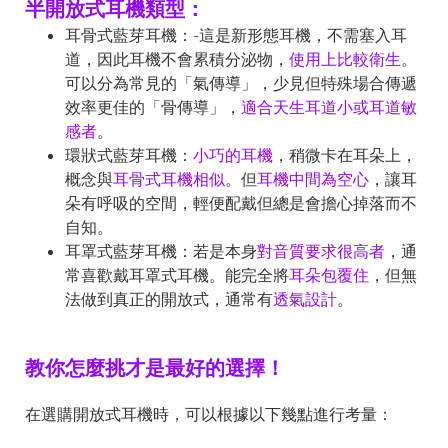
半開放式耳機類型：
耳骨式藍芽耳機：-這是新形態耳機，不需塞入耳
道，因此耳機不會累積分泌物，
使用上比較衛生
。
可以分為常見的「氣傳導」，少見但特殊場合傳遞
效率更佳的「骨傳導」，
適合天生耳道小或耳道敏
感者
。
環狀式藍芽耳機：
小巧的耳機
，稍微卡在耳朵上，
概念與
耳骨式耳機相似
。但
耳機中間為空心
，讓耳
朵有呼吸的空間，輕便配戴但總是會擔心掉落而不
自知。
耳罩式藍芽耳機：若是本身
對音質要求很高者
，通
常喜歡戴耳罩式耳機。能完全將
耳朵包覆住
，但無
法做到真正的開放式，通常有
透氣設計
。
教你怎麼挑才是最好的選擇！
在選購開放式耳機時，可以根據以下幾點進行考量：