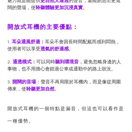
魅力就是能提供
更自然又通透
的聲音，還能創造出更寬
闊的聲場，使
聆聽體驗更加沉浸真實
。
開放式耳機的主要優點：
1.
耳朵通風舒適：
耳朵不會因長時間配戴而感到悶熱，
使用者可以享受
透氣的舒適感
。
2.
通透模式：
可以同時
聽到環境音
，避免忽略身邊的人
事物，也不用擔心會錯過公車或通勤中的路上狀況。
3.
開闊的音場
：聲音不再局限於耳機內，而是像從周圍
傳來，使
聆聽更加自然
。
開放式耳機的一個特點是漏音，但這也可以看作是
一種優勢。