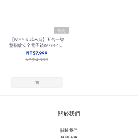
售完
【FAMMIX 菲米斯】五合一智
慧指紋安全電子鎖SAFER-1(指
紋/密碼/卡片/鑰匙/虛位防
NT$7,999
窺)
NT$14,900
關於我們
關於我們
品牌故事