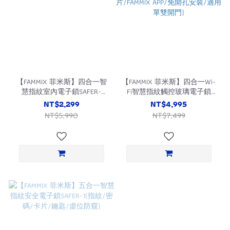
【FAMMIX 菲米斯】四合一智
【FAMMIX 菲米斯】四合一Wi-
慧指紋室內電子鎖SAFER-
Fi智慧指紋觸控玻璃電子鎖
E3(50組指紋/藍牙/密碼/鑰
SAFER-G1(指紋/密碼/卡
NT$2,299
NT$4,995
匙)
片/FAMMIX APP/免開孔安裝/
NT$5,990
NT$7,499
適用單雙開門)