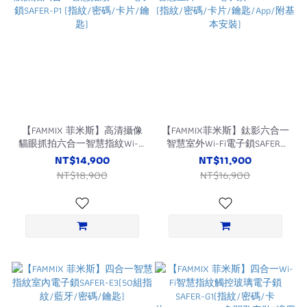
【FAMMIX 菲米斯】高清攝像
【FAMMIX菲米斯】鈦影六合一
貓眼抓拍六合一智慧指紋Wi-Fi
智慧室外Wi-Fi電子鎖SAFER-
電子鎖SAFER-P1 (指紋/密碼/
2TAI (指紋/密碼/卡片/鑰
NT$14,900
NT$11,900
卡片/鑰匙)
匙/App/附基本安裝)
NT$18,900
NT$16,900