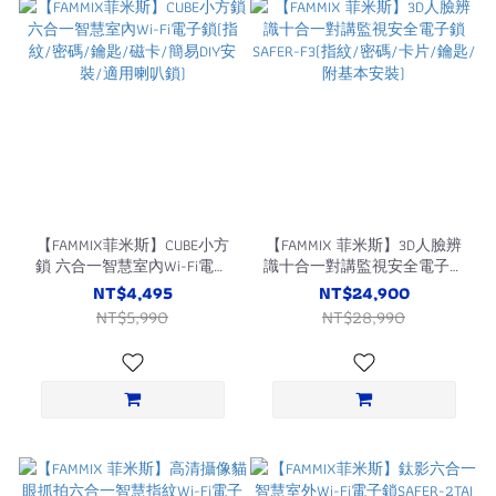
【FAMMIX菲米斯】CUBE小方
【FAMMIX 菲米斯】3D人臉辨
鎖 六合一智慧室內Wi-Fi電子
識十合一對講監視安全電子鎖
鎖(指紋/密碼/鑰匙/磁卡/簡
SAFER-F3(指紋/密碼/卡片/鑰
NT$4,495
NT$24,900
易DIY安裝/適用喇叭鎖)
匙/附基本安裝)
NT$5,990
NT$28,990