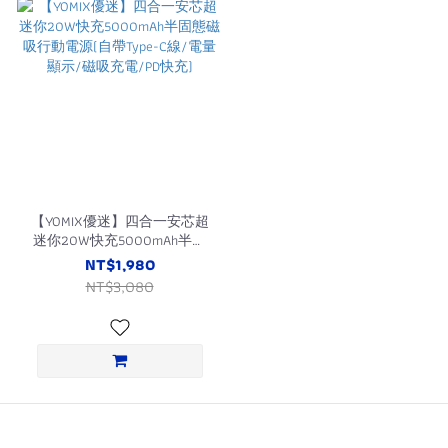
【YOMIX優迷】四合一安芯超
迷你20W快充5000mAh半固
態磁吸行動電源(自帶Type-C
NT$1,980
線/電量顯示/磁吸充電/PD快
NT$3,080
充)