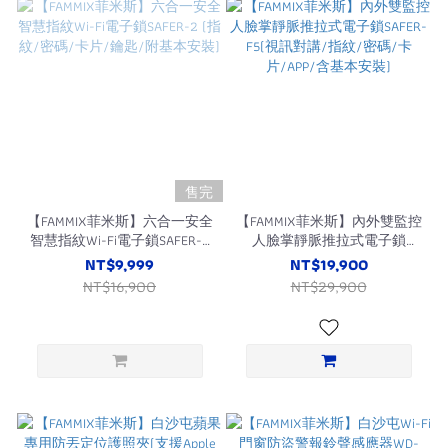
售完
【FAMMIX菲米斯】六合一安全
【FAMMIX菲米斯】內外雙監控
智慧指紋Wi-Fi電子鎖SAFER-2
人臉掌靜脈推拉式電子鎖
(指紋/密碼/卡片/鑰匙/附基
SAFER-F5(視訊對講/指紋/密
NT$9,999
NT$19,900
本安裝)
碼/卡片/APP/含基本安裝)
NT$16,900
NT$29,900