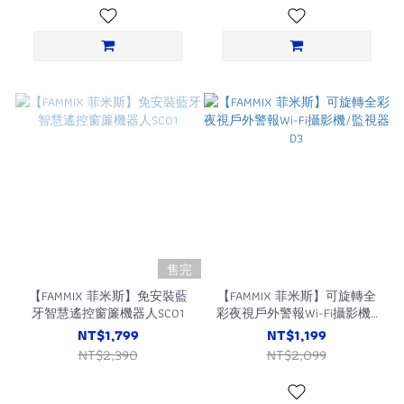
售完
【FAMMIX 菲米斯】免安裝藍
【FAMMIX 菲米斯】可旋轉全
牙智慧遙控窗簾機器人SC01
彩夜視戶外警報Wi-Fi攝影機/
監視器D3
NT$1,799
NT$1,199
NT$2,390
NT$2,099