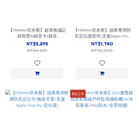
【FAMMIX菲米斯】超薄會議記
【FAMMIX菲米斯】蘋果專用防
錄智慧AI錄音卡(錄音
丟定位護照夾(支援Apple Find
筆/Gemini 3逐字稿/通話錄音/
My/無線充電/精緻皮革套/出
NT$3,295
NT$1,780
即時翻譯/免月租APP)
國必備/定位器)
NT$4,495
NT$2,200
新品上市