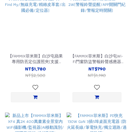
【FAMMIX菲米斯】白沙屯蘋果
【FAMMIX菲米斯】白沙屯Wi-
專用防丟定位護照夾(支援
Fi門窗防盜警報鈴聲感應器
Apple Find My/無線充電/精緻
WD-2W(警報鈴聲提醒/APP開
NT$1,780
NT$790
皮革套/出國必備/定位器)
關門紀錄/警報定時開關)
NT$2,500
NT$1,190