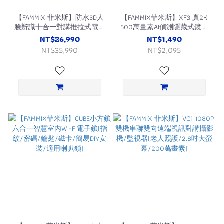
【FAMMIX 菲米斯】防水3D人
【FAMMIX菲米斯】XF3 真2K
臉辨識十合一對講推拉式電子
500萬畫素AI偵測隱藏式鏡頭
鎖SAFER-F4
WiFi攝影機/監視器
NT$26,990
NT$1,490
NT$35,990
NT$2,095