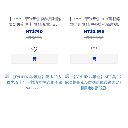
【FAMMIX菲米斯】蘋果專用輕
【FAMMIX菲米斯】800萬雙鏡
薄防丟定位卡(無線充電/支援
頭全彩無線戶外監視攝影機
Apple Find My/定位器)
D4(全彩夜視/IP65防水/全景拍
NT$790
NT$2,595
攝)
NT$800
NT$3,080