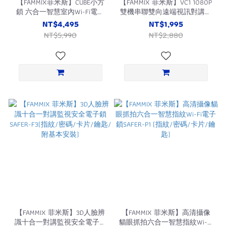
【FAMMIX菲米斯】CUBE小方
【FAMMIX 菲米斯】VC1 1080P
鎖 六合一智慧室內Wi-Fi電子
雙機串聯雙向遠端視訊對講攝
鎖(指紋/密碼/鑰匙/磁卡/簡
影機/監視器(老人照護/2.8吋
NT$4,495
NT$1,995
易DIY安裝/適用喇叭鎖)
大螢幕/200萬畫素)
NT$5,990
NT$2,880
【FAMMIX 菲米斯】3D人臉辨
【FAMMIX 菲米斯】高清攝像
識十合一對講監視安全電子鎖
貓眼抓拍六合一智慧指紋Wi-Fi