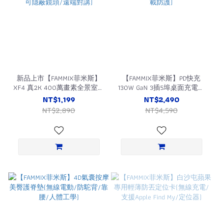
新品上市【FAMMIX菲米斯】
【FAMMIX菲米斯】PD快充
XF4 真2K 400萬畫素全景室內
130W GaN 3插5埠桌面充電器
WiFi攝影機/監視器(AI移動識
(防火延長線/筆電快充/獨立
NT$1,199
NT$2,490
別/可隱蔽鏡頭/遠端對講)
迴路/過載防護)
NT$2,890
NT$4,590