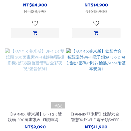
SAFER-F3(指紋/密碼/卡片/鑰
電子鎖SAFER-P1 (指紋/密碼/
NT$24,900
NT$14,900
匙/附基本安裝)
卡片/鑰匙)
NT$28,990
NT$18,900
售完
【FAMMIX 菲米斯】DF-1 2K 雙
【FAMMIX菲米斯】鈦影六合一
鏡頭 300萬畫素Wi-Fi旋轉網路
智慧室外Wi-Fi電子鎖SAFER-
攝影機/監視器(聲音警報/全
2TAI (指紋/密碼/卡片/鑰
NT$2,090
NT$11,900
彩夜視/聲音偵測)
匙/App/附基本安裝)