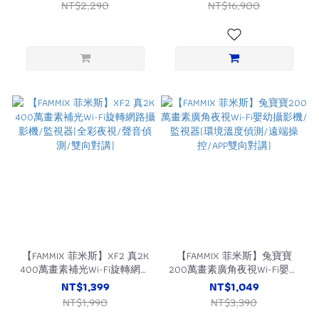
NT$2,290
NT$16,900
【FAMMIX 菲米斯】XF2 真2K
【FAMMIX 菲米斯】兔寶寶
400萬畫素補光Wi-Fi旋轉網路
200萬畫素廣角夜視Wi-Fi嬰幼
攝影機/監視器(全彩夜視/聲
攝影機/監視器(環境溫度偵
NT$1,399
NT$1,049
音偵測/雙向對講)
測/遠端操控/APP雙向對講)
NT$1,990
NT$3,390